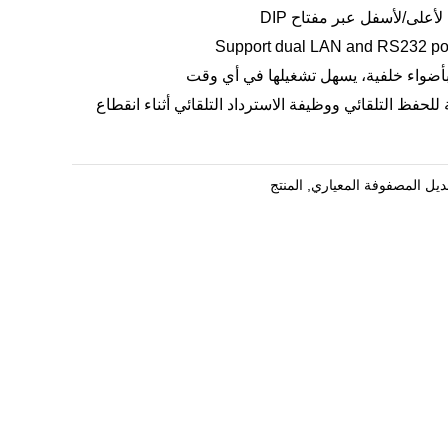
على/لأسفل عبر مفتاح DIP
Support dual LAN and RS232 por
بأضواء خلفية، يسهل تشغيلها في أي وقت
 للحفظ التلقائي ووظيفة الاسترداد التلقائي أثناء انقطاع
بديل المصفوفة المعياري
,
المنتج