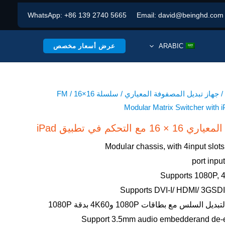
WhatsApp:
+86 139 2740 5665
Email:
david@beinghd.com
عرض أسعار مخصص
ARABIC
/
جهاز تبديل المصفوفة المعياري
/
سلسلة FM
/ 16×16
Modular Matrix Switcher with 
لتحكم في تطبيق iPad
Modular chassis, with 4input slots
Supports 1080P, 
Supports DVI-I/ HDMI/ 3GSDI
سلس مع بطاقات 1080P و4K60 بدقة 1080P
Support 3.5mm audio embedderand de-