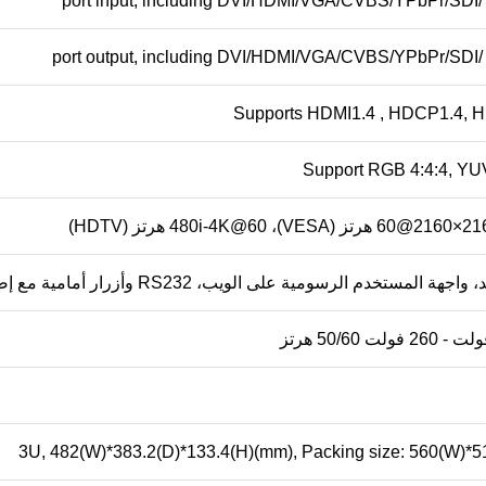
Supports HDMI1.4 , HDCP1.4, 
Support RGB 4:4:4, YUV
3U, 482(W)*383.2(D)*133.4(H)(mm), Packing size: 560(W)*