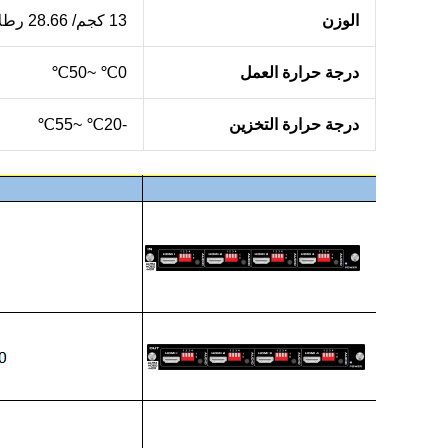
الوزن
13 كجم/ 28.66 رطلاً (بدون بطاقات)
درجة حرارة العمل
0℃ ~50℃
درجة حرارة التخزين
-20℃ ~55℃