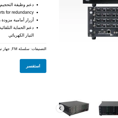
دعم وظيفة التحجيم لأ
ts for redundancy
أزرار أمامية مزودة 
دعم الحماية التلقائية
التيار الكهربائي
التصنيفات:
سلسلة FM
,
جهاز ت
استفسر