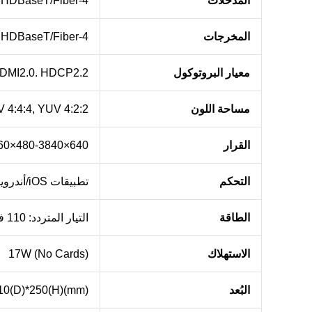
المدخلات
4-port input, including DVI/HDMI/VGA/CVBS/YPbPr/SDI/ HDBaseT/Fiber
المخرجات
4-port output, including DVI/HDMI/VGA/CVBS/YPbPr/SDI/ HDBaseT/Fiber
معيار البروتوكول
HDMI2.0. HDCP2.2
مساحة اللون
 4:4:4, YUV 4:2:2
القرار
640×480-3840×2160×2160@60 هرتز (VESA)، 480i-4K@60 هرتز (HDTV)
التحكم
تطبيقات iOS/أندرويد، واجهة المستخدم الرسومية على الويب، RS232 وأزرار أمامية مع إضاءة خلفية
الطاقة
التيار المتردد: 110 فولت - 260 فولت 50/60 هرتز
الاستهلاك
17W (No Cards)
البُعد
510(D)*250(H)(mm)