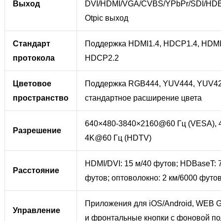
Выход
DVI/HDMI/VGA/CVBS/YPbPr/SDI/HDB
Otpic выход
Стандарт
Поддержка HDMI1.4, HDCP1.4, HDMI
протокола
HDCP2.2
Цветовое
Поддержка RGB444, YUV444, YUV422
пространство
стандартное расширение цвета
640×480-3840×2160@60 Гц (VESA), 4
Разрешение
4K@60 Гц (HDTV)
HDMI/DVI: 15 м/40 футов; HDBaseT: 
Расстояние
футов; оптоволокно: 2 км/6000 футо
Приложения для iOS/Android, WEB 
Управление
и фронтальные кнопки с фоновой по