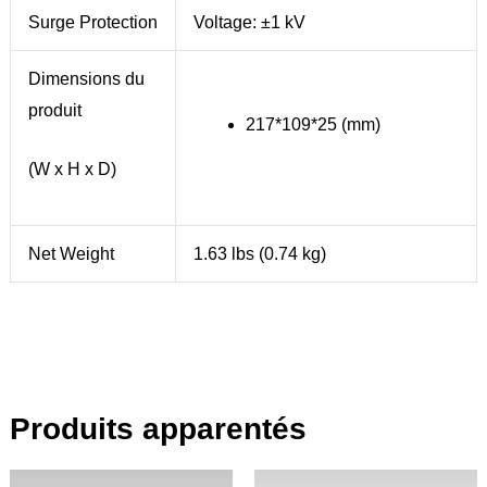
Surge Protection
Voltage: ±1 kV
Dimensions du
produit
217*109*25 (mm)
(W x H x D)
Net Weight
1.63 lbs (0.74 kg)
Produits apparentés