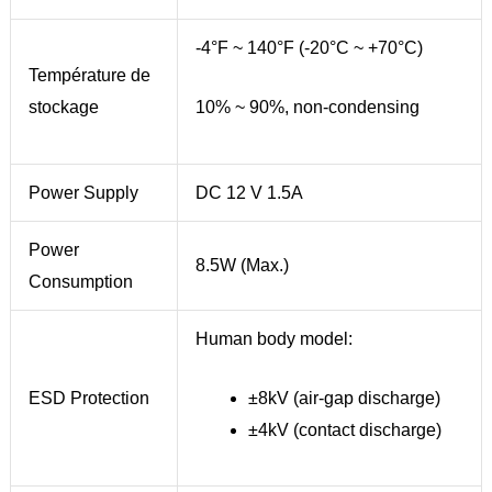
-4°F ~ 140°F (-20°C ~ +70°C)
Température de
stockage
10% ~ 90%, non-condensing
Power Supply
DC 12 V 1.5A
Power
8.5W (Max.)
Consumption
Human body model:
ESD Protection
±8kV (air-gap discharge)
±4kV (contact discharge)