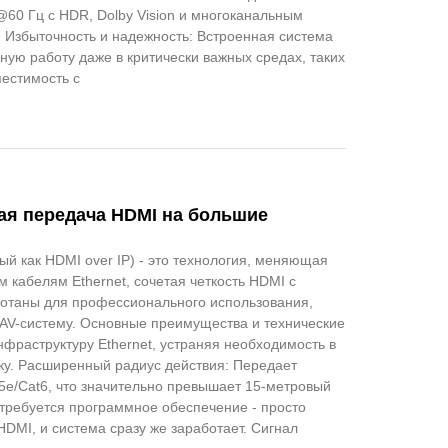
@60 Гц с HDR, Dolby Vision и многоканальным
. Избыточность и надежность: Встроенная система
ую работу даже в критически важных средах, таких
естимость с
ная передача HDMI на большие
ный как HDMI over IP) - это технология, меняющая
 кабелям Ethernet, сочетая четкость HDMI с
аботаны для профессионального использования,
AV-систему. Основные преимущества и технические
фраструктуру Ethernet, устраняя необходимость в
ку. Расширенный радиус действия: Передает
5e/Cat6, что значительно превышает 15-метровый
 требуется программное обеспечение - просто
DMI, и система сразу же заработает. Сигнал