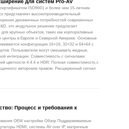
сширение для систем Pro-AV
сертификатом ISO9001 и более чем 15-летним
ics представляет высокопроизводительный
ворения динамичных потребностей современных
&D, это модульное решение предлагает
для крупных объектов, таких как корпоративные
е центры в Европе и Северной Америке. Основные
живаются конфигурации 16×16, 32×32 и 64×64 с
ортов. Пользователи могут смешивать медные,
ой интеграции. Совместимость с сигналами:
й цветности 4:4:4 и HDR. Полная совместимость с
ищенного авторским правом. Расширенный сигнал
тво: Процесс и требования к
дования OEM настройки Обзор Поддерживаемые
таторы HDMI, системы AV over IP, матричные