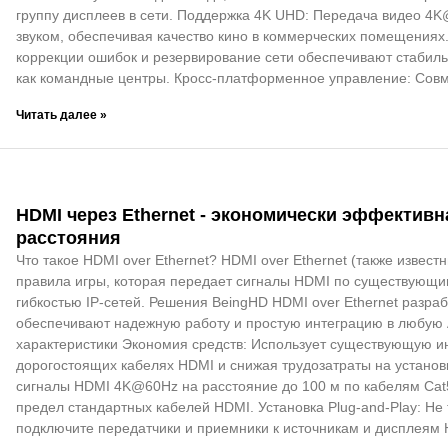
группу дисплеев в сети. Поддержка 4K UHD: Передача видео 4K
звуком, обеспечивая качество кино в коммерческих помещениях
коррекции ошибок и резервирование сети обеспечивают стабильн
как командные центры. Кросс-платформенное управление: Совм
Читать далее »
HDMI через Ethernet - экономически эффектив
расстояния
Что такое HDMI over Ethernet? HDMI over Ethernet (также извест
правила игры, которая передает сигналы HDMI по существующим
гибкостью IP-сетей. Решения BeingHD HDMI over Ethernet разр
обеспечивают надежную работу и простую интеграцию в любую 
характеристики Экономия средств: Использует существующую ин
дорогостоящих кабелях HDMI и снижая трудозатраты на установ
сигналы HDMI 4K@60Hz на расстояние до 100 м по кабелям Cat
предел стандартных кабелей HDMI. Установка Plug-and-Play: Не
подключите передатчики и приемники к источникам и дисплеям H