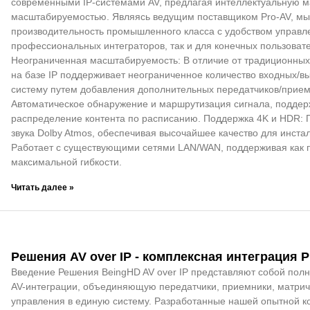
современными IP-системами AV, предлагая интеллектуальную м
масштабируемостью. Являясь ведущим поставщиком Pro-AV, м
производительность промышленного класса с удобством управл
профессиональных интеграторов, так и для конечных пользоват
Неограниченная масштабируемость: В отличие от традиционных
на базе IP поддерживает неограниченное количество входных/вы
систему путем добавления дополнительных передатчиков/прием
Автоматическое обнаружение и маршрутизация сигнала, поддер
распределение контента по расписанию. Поддержка 4K и HDR:
звука Dolby Atmos, обеспечивая высочайшее качество для инста
Работает с существующими сетями LAN/WAN, поддерживая как п
максимальной гибкости.
Читать далее »
Решения AV over IP - комплексная интеграция P
Введение Решения BeingHD AV over IP представляют собой по
AV-интеграции, объединяющую передатчики, приемники, матри
управления в единую систему. Разработанные нашей опытной 