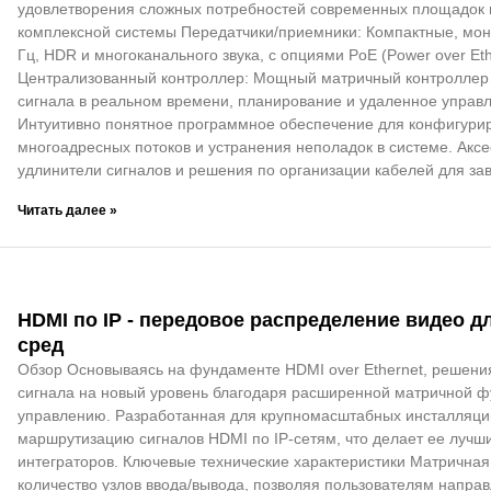
удовлетворения сложных потребностей современных площадок 
комплексной системы Передатчики/приемники: Компактные, мон
Гц, HDR и многоканального звука, с опциями PoE (Power over Et
Централизованный контроллер: Мощный матричный контроллер
сигнала в реальном времени, планирование и удаленное управ
Интуитивно понятное программное обеспечение для конфигурир
многоадресных потоков и устранения неполадок в системе. Акс
удлинители сигналов и решения по организации кабелей для за
Читать далее »
HDMI по IP - передовое распределение видео 
сред
Обзор Основываясь на фундаменте HDMI over Ethernet, решени
сигнала на новый уровень благодаря расширенной матричной ф
управлению. Разработанная для крупномасштабных инсталляций
маршрутизацию сигналов HDMI по IP-сетям, что делает ее луч
интеграторов. Ключевые технические характеристики Матрична
количество узлов ввода/вывода, позволяя пользователям напра