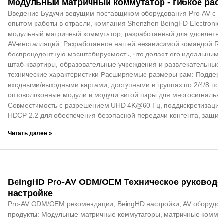
Модульный матричный коммутатор - гибкое ра
Введение Будучи ведущим поставщиком оборудования Pro-AV с 
опытом работы в отрасли, компания Shenzhen BeingHD Electron
модульный матричный коммутатор, разработанный для удовлет
AV-инсталляций. Разработанное нашей независимой командой R
беспрецедентную масштабируемость, что делает его идеальным 
штаб-квартиры, образовательные учреждения и развлекательны
технические характеристики Расширяемые размеры рам: Поддер
входными/выходными картами, доступными в группах по 2/4/8 п
оптоволоконные модули и модули витой пары для многосигнальн
Совместимость с разрешением UHD 4K@60 Гц, поддискретизацие
HDCP 2.2 для обеспечения безопасной передачи контента, защ
Читать далее »
BeingHD Pro-AV ODM/OEM Техническое руководс
настройке
Pro-AV ODM/OEM рекомендации, BeingHD настройки, AV обору
продукты: Модульные матричные коммутаторы, матричные комму