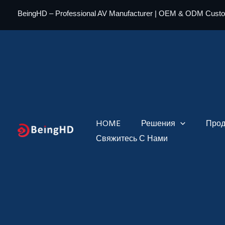
Перейти
BeingHD – Professional AV Manufacturer | OEM & ODM Cust
к
содержимому
HOME
Решения
Прод
Свяжитесь С Нами