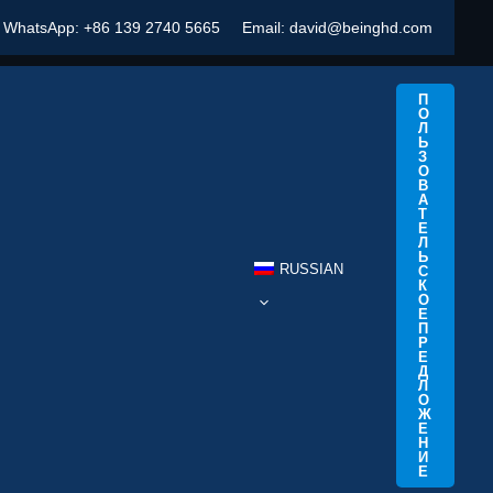
WhatsApp:
+86 139 2740 5665
Email:
david@beinghd.com
П
О
Л
Ь
З
О
В
А
Т
Е
Л
Ь
RUSSIAN
С
К
О
Е
П
Р
Е
Д
Л
О
Ж
Е
Н
И
Е