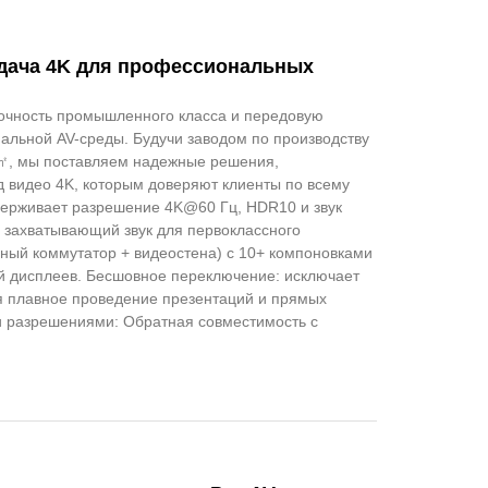
дача 4K для профессиональных
очность промышленного класса и передовую
альной AV-среды. Будучи заводом по производству
+㎡, мы поставляем надежные решения,
 видео 4K, которым доверяют клиенты по всему
держивает разрешение 4K@60 Гц, HDR10 и звук
и захватывающий звук для первоклассного
ный коммутатор + видеостена) с 10+ компоновками
ций дисплеев. Бесшовное переключение: исключает
я плавное проведение презентаций и прямых
и разрешениями: Обратная совместимость с