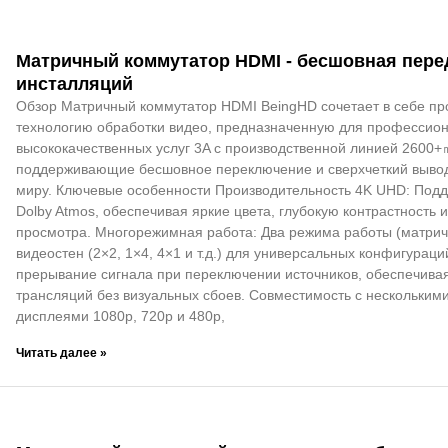
Матричный коммутатор HDMI - бесшовная пере
инсталляций
Обзор Матричный коммутатор HDMI BeingHD сочетает в себе пр
технологию обработки видео, предназначенную для профессион
высококачественных услуг 3A с производственной линией 2600
поддерживающие бесшовное переключение и сверхчеткий вывод
миру. Ключевые особенности Производительность 4K UHD: Под
Dolby Atmos, обеспечивая яркие цвета, глубокую контрастность 
просмотра. Многорежимная работа: Два режима работы (матрич
видеостен (2×2, 1×4, 4×1 и т.д.) для универсальных конфигура
прерывание сигнала при переключении источников, обеспечива
трансляций без визуальных сбоев. Совместимость с нескольким
дисплеями 1080p, 720p и 480p,
Читать далее »