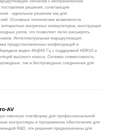
аршрутизацию сигналов с неограниченной
ы поставляем решения, сочетающие
ения - идеальное решение как для
елей. Основные технические возможности
 аппаратных матричных коммутаторов, конструкция
ходных узлов, что позволяет легко расширять
ников. Интеллектуальная маршрутизация:
жка предустановленных конфигураций и
 Передача видео 4K@60 Гц с поддержкой HDR10 и
лляций высокого класса. Сетевая совместимость:
роводные, так и беспроводные соединения для
ro-AV
лную сквозную платформу для профессиональной
чные контроллеры и программное обеспечение для
командой R&D, эти решения предназначены для