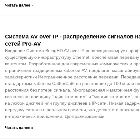
Читать далее »
Система AV over IP - распределение сигналов 
сетей Pro-AV
Введение Система BeingHD AV over IP революционизирует проф
существующую инфраструктуру Ethernet, обеспечивая передачу 
контентом. Разработанная для современных коммерческих и пр
ограничения традиционных кабелей AV, предлагая масштабируе
характеристики Неограниченное расстояние передачи: Передача
стандартным кабелям Cat5e/Cat6 на расстояние до 100 м или 
расстояния без потери сигнала. Многоадресная и матричная ф
сигналов по принципу "один ко многим" и "многие ко многим", 
на любой дисплей или группу дисплеев в IP-сети. Низкая задерж
передачу сигнала в реальном времени, что делает его подходя
интерактивных приложений. Централизованный
Читать далее »