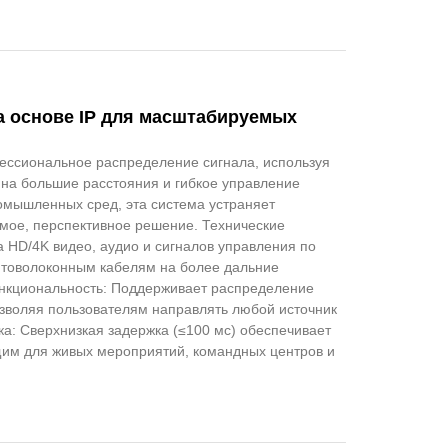
на основе IP для масштабируемых
ессиональное распределение сигнала, используя
на большие расстояния и гибкое управление
омышленных сред, эта система устраняет
мое, перспективное решение. Технические
 HD/4K видео, аудио и сигналов управления по
оптоволоконным кабелям на более дальние
ункциональность: Поддерживает распределение
позволяя пользователям направлять любой источник
ка: Сверхнизкая задержка (≤100 мс) обеспечивает
щим для живых мероприятий, командных центров и