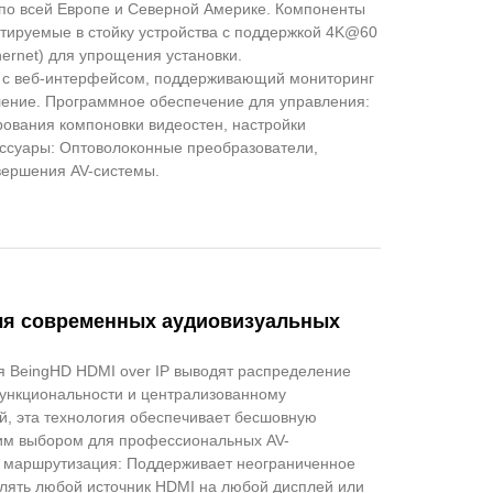
по всей Европе и Северной Америке. Компоненты
тируемые в стойку устройства с поддержкой 4K@60
hernet) для упрощения установки.
 с веб-интерфейсом, поддерживающий мониторинг
ление. Программное обеспечение для управления:
ования компоновки видеостен, настройки
ессуары: Оптоволоконные преобразователи,
вершения AV-системы.
для современных аудиовизуальных
я BeingHD HDMI over IP выводят распределение
ункциональности и централизованному
, эта технология обеспечивает бесшовную
шим выбором для профессиональных AV-
я маршрутизация: Поддерживает неограниченное
влять любой источник HDMI на любой дисплей или