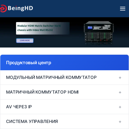
Перейти
ГЛ
к
М
содержимому
Продуктовый центр
+
МОДУЛЬНЫЙ МАТРИЧНЫЙ КОММУТАТОР
Серия FM
+
МАТРИЧНЫЙ КОММУТАТОР HDMI
Серия MINI
Матричный коммутатор 1080P60 HDMI
+
AV ЧЕРЕЗ IP
Серия VM
Матричный коммутатор 4K30 HDMI
H264/H265
+
СИСТЕМА УПРАВЛЕНИЯ
Серия EM