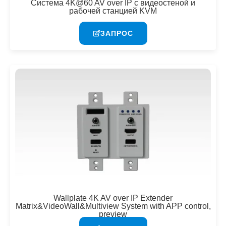
Система 4K@60 AV over IP с видеостеной и
рабочей станцией KVM
ЗАПРОС
Wallplate 4K AV over IP Extender
Matrix&VideoWall&Multiview System with APP control,
preview