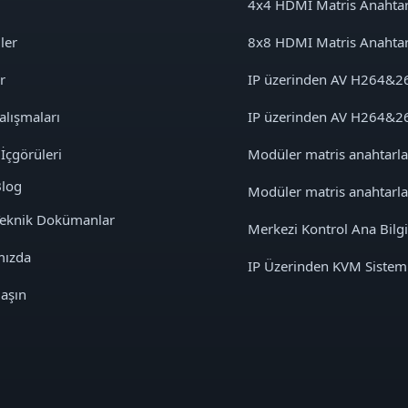
4x4 HDMI Matris Anahtar
ler
8x8 HDMI Matris Anahtar
r
IP üzerinden AV H264&2
alışmaları
IP üzerinden AV H264&2
 İçgörüleri
Modüler matris anahtarl
log
Modüler matris anahtarl
eknik Dokümanlar
Merkezi Kontrol Ana Bilgi
mızda
IP Üzerinden KVM Sistem
laşın