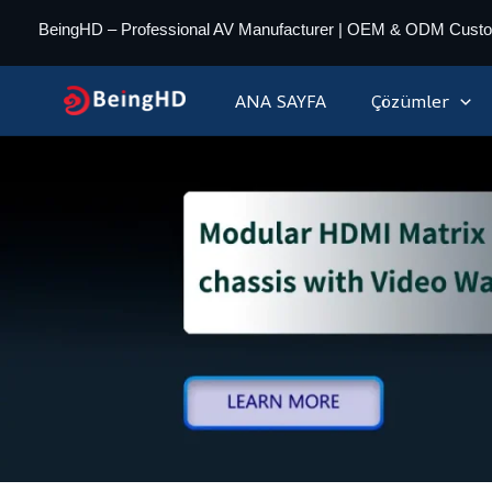
İçeriğe
BeingHD – Professional AV Manufacturer | OEM & ODM Cust
geç
ANA SAYFA
Çözümler