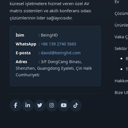
Ev
küresel işletmelere hizmet veren özel AV
matris sistemleri ve akıllı konferans odası
Çözüm
çözümlerinin lider sağlayıcısıdır.
Ürünle
İsim
: BeingHD
Vaka Ç
WhatsApp
:
+86 139 2740 5665
Sektör
E-posta
:
david@beinghd.com
B
Adres
: 3/F DongCang Binası,
Shenzhen, Guangdong Eyaleti, Çin Halk
T
Cumhuriyeti
Hakkı
Bize U