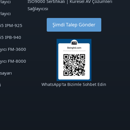
ISO9000 Sertifikalı | Küresel AV Çözümleri
layıcı
Sağlayıcısı
layıcı
Şimdi Talep Gönder
65 IPM-925
65 IPB-940
ayıcı FM-3600
ayıcı FM-8000
sayarı
WhatsApp'ta Bizimle Sohbet Edin
i