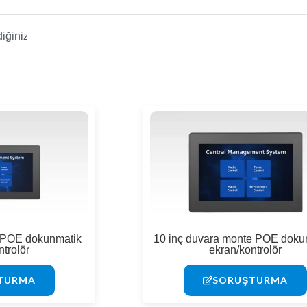
e POE dokunmatik
10 inç duvara monte POE doku
ntrolör
ekran/kontrolör
TURMA
SORUŞTURMA