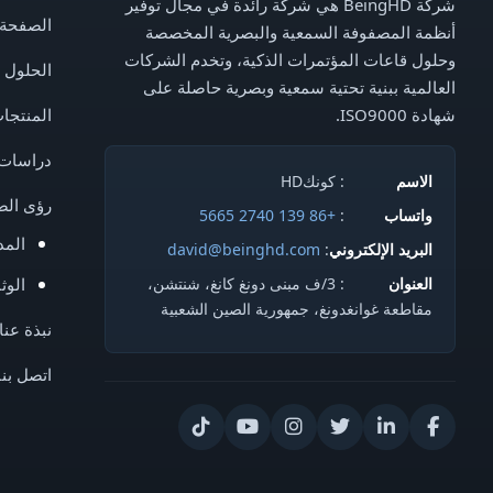
شركة BeingHD هي شركة رائدة في مجال توفير
الصفحة 
أنظمة المصفوفة السمعية والبصرية المخصصة
وحلول قاعات المؤتمرات الذكية، وتخدم الشركات
الحلول
العالمية ببنية تحتية سمعية وبصرية حاصلة على
شهادة ISO9000.
المنتجا
دراسات 
الاسم
: كونكHD
رؤى الص
واتساب
:
+86 139 2740 5665
المد
البريد الإلكتروني
:
david@beinghd.com
العنوان
: 3/ف مبنى دونغ كانغ، شنتشن،
الوث
مقاطعة غوانغدونغ، جمهورية الصين الشعبية
نبذة عنا
اتصل بنا