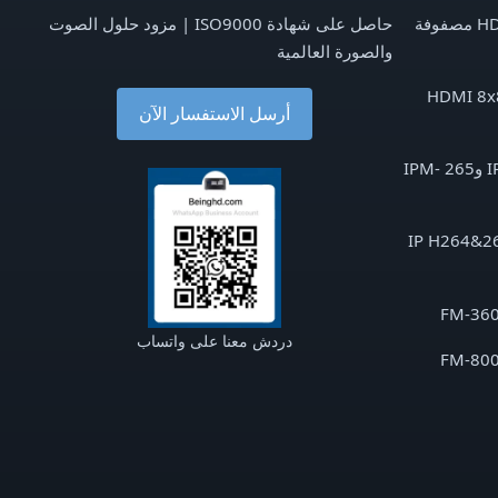
جهاز تبديل مصفوفة HDMI 4x4 مصفوفة
حاصل على شهادة ISO9000 | مزود حلول الصوت
والصورة العالمية
وفة HDMI 8x8 HDMI
أرسل الاستفسار الآن
الصوت والصورة عبر IP H264 و265 IPM-
 عبر IP H264&265 IPB-
دردش معنا على واتساب