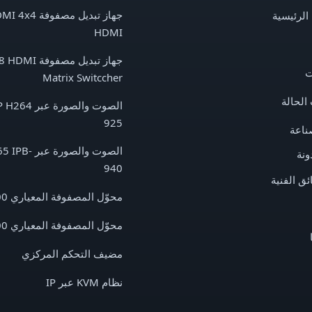
الرئيسية
HDMI
جهاز تبديل مصف
ت
Matrix Switccher
الحالة
925
ناعة
الصوت والصورة
ونة
940
ائق الفنية
محوّل المصفوفة المعياري FM-3600
محوّل المصفوفة المعياري FM-8000
مضيف التحكم المركزي
نظام KVM عبر IP