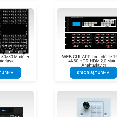
ü 80×80 Modüler
WEB GUI, APP kontrolü ile 1
tarlayıcı
4K60 HDR HDMI2.0 Matri
Anahtarlayıcı
TURMA
SORUŞTURMA