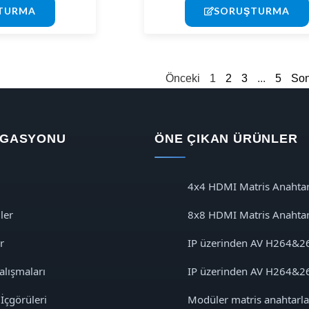
TURMA
SORUŞTURMA
Önceki
1
2
3
...
5
Son
VIGASYONU
ÖNE ÇIKAN ÜRÜNLER
4x4 HDMI Matris Anahtar
ler
8x8 HDMI Matris Anahtar
r
IP üzerinden AV H264&2
alışmaları
IP üzerinden AV H264&2
 İçgörüleri
Modüler matris anahtarl