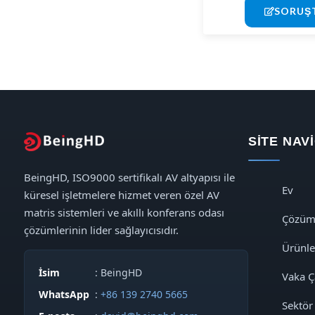
SORUŞ
SITE NA
BeingHD, ISO9000 sertifikalı AV altyapısı ile
Ev
küresel işletmelere hizmet veren özel AV
matris sistemleri ve akıllı konferans odası
Çözüm
çözümlerinin lider sağlayıcısıdır.
Ürünle
İsim
: BeingHD
Vaka Ç
WhatsApp
:
+86 139 2740 5665
Sektör