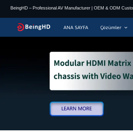
İçeriğe
BeingHD – Professional AV Manufacturer | OEM & ODM Cust
geç
ANA SAYFA
Çözümler