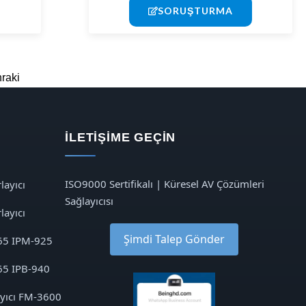
SORUŞTURMA
raki
İLETIŞIME GEÇIN
ISO9000 Sertifikalı | Küresel AV Çözümleri
layıcı
Sağlayıcısı
layıcı
Şimdi Talep Gönder
65 IPM-925
65 IPB-940
ayıcı FM-3600