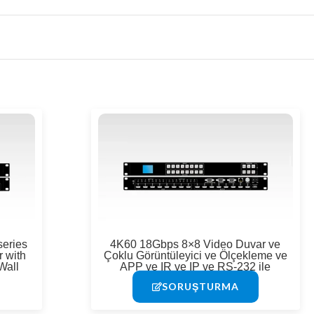
eries
4K60 18Gbps 8×8 Video Duvar ve
 with
Çoklu Görüntüleyici ve Ölçekleme ve
Wall
APP ve IR ve IP ve RS-232 ile
Kesintisiz HDMI Matrisi
SORUŞTURMA