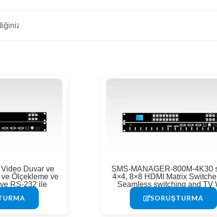
Sayfa
Sayfa
Sayfa
Sayfa
Video Duvar ve
SMS-MANAGER-800M-4K30 s
i ve Ölçekleme ve
4×4, 8×8 HDMI Matrix Switcher
 ve RS-232 ile
Seamless switching and TV 
DMI Matrisi
function
TURMA
SORUŞTURMA