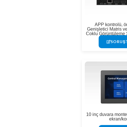
APP kontrolü, ö
Genişletici Matris 
Çoklu Görüntüleme 
4K 
SORUŞ
10 inç duvara mont
ekran/ko