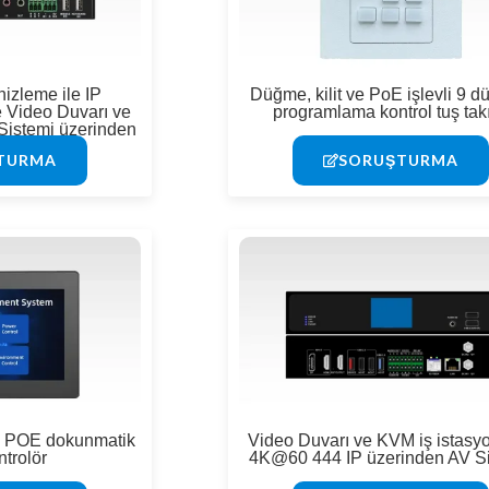
nizleme ile IP
Düğme, kilit ve PoE işlevli 9 d
ve Video Duvarı ve
programlama kontrol tuş tak
Sistemi üzerinden
AV
TURMA
SORUŞTURMA
e POE dokunmatik
Video Duvarı ve KVM iş istasyo
ntrolör
4K@60 444 IP üzerinden AV S