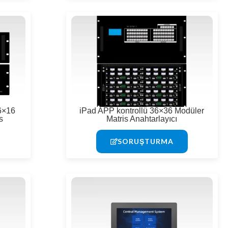
6×16
iPad APP kontrollü 36×36 Modüler
s
Matris Anahtarlayıcı
SORUŞTURMA