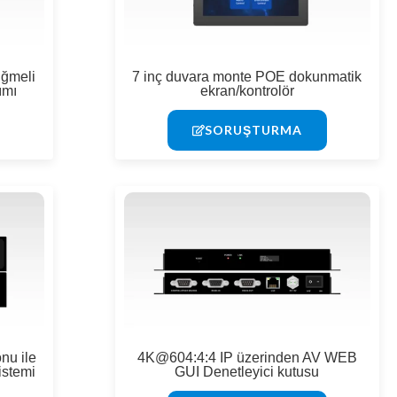
üğmeli
7 inç duvara monte POE dokunmatik
ımı
ekran/kontrolör
SORUŞTURMA
nu ile
4K@604:4:4 IP üzerinden AV WEB
istemi
GUI Denetleyici kutusu