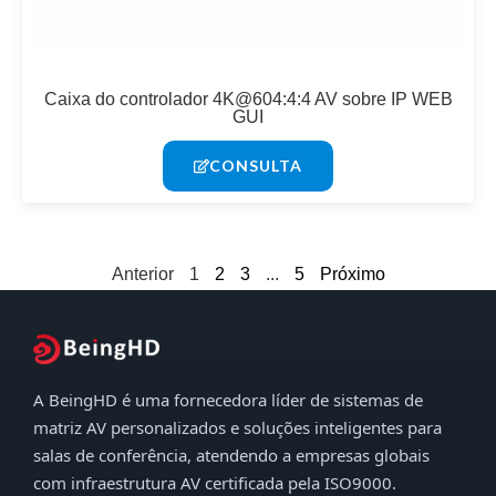
Caixa do controlador 4K@604:4:4 AV sobre IP WEB
GUI
CONSULTA
Anterior
1
2
3
...
5
Próximo
A BeingHD é uma fornecedora líder de sistemas de
matriz AV personalizados e soluções inteligentes para
salas de conferência, atendendo a empresas globais
com infraestrutura AV certificada pela ISO9000.