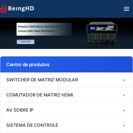
Ir
M
para
PR
o
conteúdo
Centro de produtos
+
SWITCHER DE MATRIZ MODULAR
Série FM
+
COMUTADOR DE MATRIZ HDMI
Série MINI
Comutador de matriz HDMI 1080P60
+
AV SOBRE IP
Série VM
Comutador de matriz HDMI 4K30
H264/H265
+
SISTEMA DE CONTROLE
Série EM