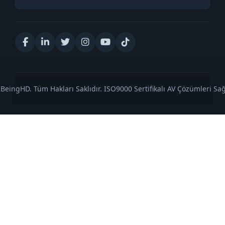
BeingHD. Tüm Hakları Saklıdır. ISO9000 Sertifikalı AV Çözümleri Sağl