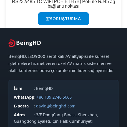
RS232/485 TO WIFI POE ETH (B) PoE ile RJ45 ağ
bağlantı noktası
SORUŞTURMA
BeingHD, ISO9000 sertifikalı AV altyapısı ile küresel
işletmelere hizmet veren özel AV matris sistemleri ve
akıllı konferans odası çözümlerinin lider sağlayıcısıdır.
İsim
: BeingHD
WhatsApp
:
+86 139 2740 5665
E-posta
:
david@beinghd.com
Adres
: 3/F DongCang Binası, Shenzhen,
Guangdong Eyaleti, Çin Halk Cumhuriyeti