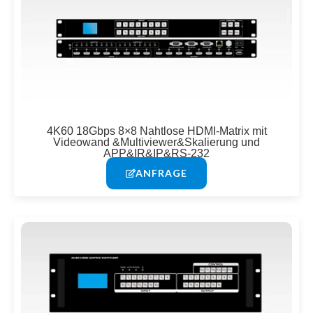
4K60 18Gbps 8×8 Nahtlose HDMI-Matrix mit
Videowand &Multiviewer&Skalierung und
APP&IR&IP&RS-232
ANFRAGE