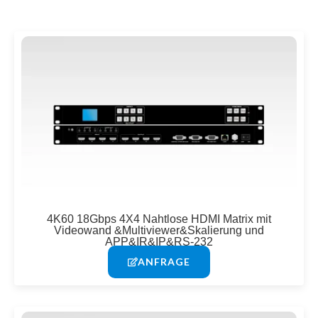
Seite
Seite
4K60 18Gbps 4X4 Nahtlose HDMI Matrix mit
Videowand &Multiviewer&Skalierung und
APP&IR&IP&RS-232
ANFRAGE