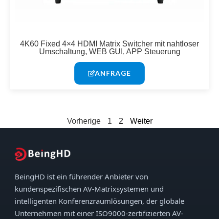
4K60 Fixed 4×4 HDMI Matrix Switcher mit nahtloser
Umschaltung, WEB GUI, APP Steuerung
ANFRAGE
Vorherige
1
2
Weiter
BeingHD ist ein führender Anbieter von
kundenspezifischen AV-Matrixsystemen und
intelligenten Konferenzraumlösungen, der globale
Unternehmen mit einer ISO9000-zertifizierten AV-