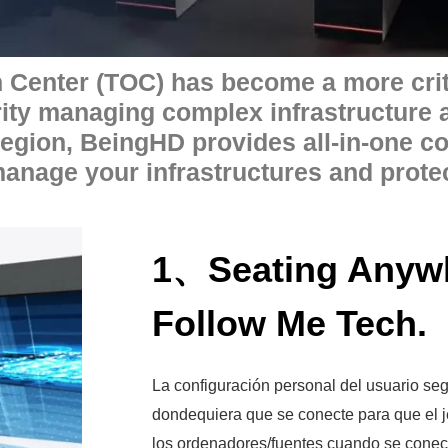
n Center (TOC) has become a more cri
rity managing complex infrastructure 
region, BeingHD provides all-in-one c
anage your infrastructures and protec
1、Seating Anyw
Follow Me Tech.
La configuración personal del usuario seg
dondequiera que se conecte para que el 
los ordenadores/fuentes cuando se conec