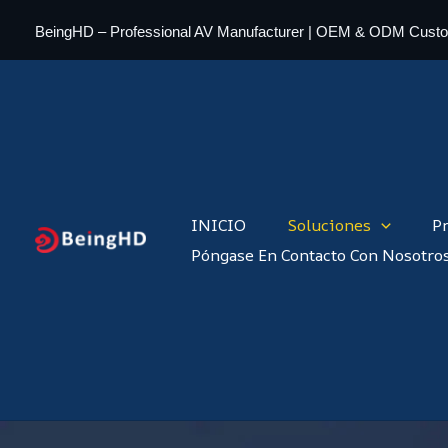
Ir
BeingHD – Professional AV Manufacturer | OEM & ODM Cust
al
contenido
INICIO
Soluciones
P
Póngase En Contacto Con Nosotro