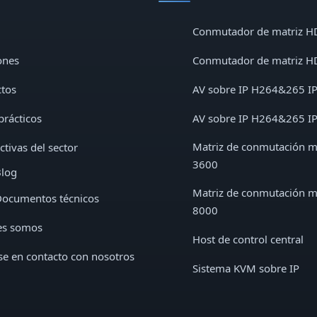
Conmutador de matriz H
ones
Conmutador de matriz H
tos
AV sobre IP H264&265 I
prácticos
AV sobre IP H264&265 I
Matriz de conmutación 
ctivas del sector
3600
log
Matriz de conmutación 
ocumentos técnicos
8000
es somos
Host de control central
e en contacto con nosotros
Sistema KVM sobre IP