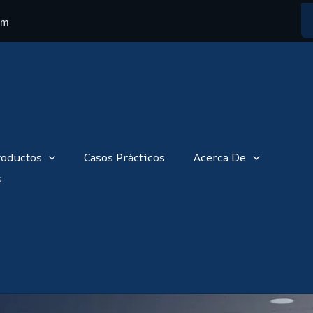
om
roductos
Casos Prácticos
Acerca De
s