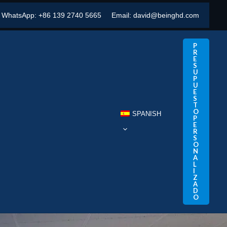
WhatsApp:
+86 139 2740 5665
Email:
david@beinghd.com
P
R
E
S
U
P
U
E
S
T
O
SPANISH
P
E
R
S
O
N
A
L
I
Z
A
D
O