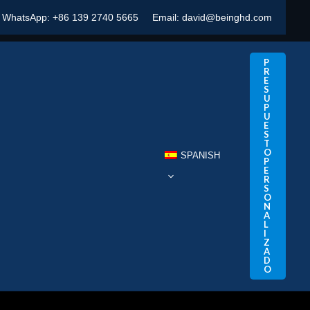
WhatsApp:
+86 139 2740 5665
Email:
david@beinghd.com
P
R
E
S
U
P
U
E
S
T
O
SPANISH
P
E
R
S
O
N
A
L
I
Z
A
D
O