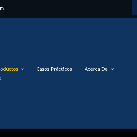
om
roductos
Casos Prácticos
Acerca De
s