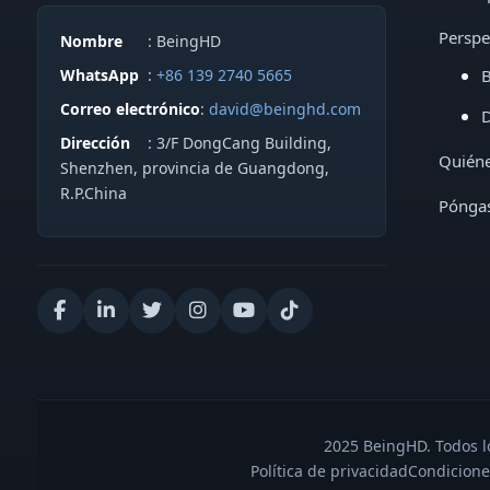
Perspe
Nombre
: BeingHD
WhatsApp
:
+86 139 2740 5665
B
Correo electrónico
:
david@beinghd.com
D
Dirección
: 3/F DongCang Building,
Quién
Shenzhen, provincia de Guangdong,
R.P.China
Póngas
2025 BeingHD. Todos lo
Política de privacidad
Condicione