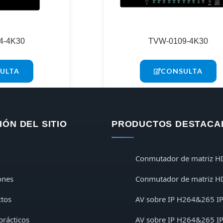
4-4K30
TVW-0109-4K30
ULTA
CONSULTA
ÓN DEL SITIO
PRODUCTOS DESTACA
Conmutador de matriz H
ones
Conmutador de matriz H
tos
AV sobre IP H264&265 I
prácticos
AV sobre IP H264&265 I