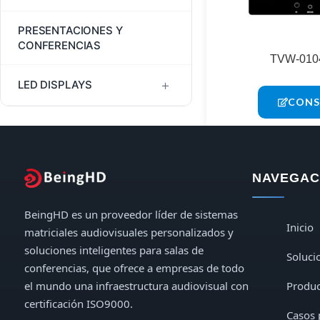
LED Video Wall Controllers
HDMI Extender Splitter
JEP2000 Extenders
PRESENTACIONES Y
Controladores de pared para
CONFERENCIAS
TV
Divisores HDMI
TVW-010
LHDT HDMI Extenders
+
LED DISPLAYS
HDMI Switchers
Extensores USB
CONS
Digital LED Posters & Kiosks
Indoor LED Displays
NAVEGACI
Outdoor LED Displays
BeingHD es un proveedor líder de sistemas
Inicio
matriciales audiovisuales personalizados y
soluciones inteligentes para salas de
Soluci
conferencias, que ofrece a empresas de todo
el mundo una infraestructura audiovisual con
Produc
certificación ISO9000.
Casos 