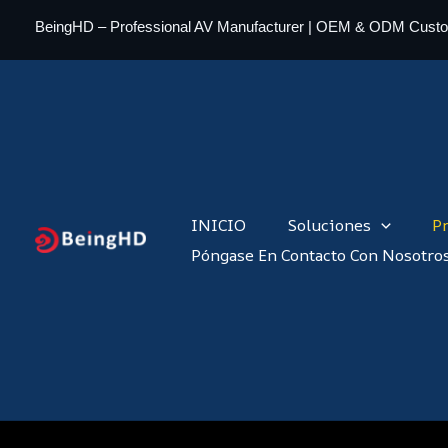
Ir
BeingHD – Professional AV Manufacturer | OEM & ODM Cust
al
contenido
INICIO
Soluciones
P
Póngase En Contacto Con Nosotro