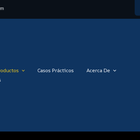
om
roductos
Casos Prácticos
Acerca De
s