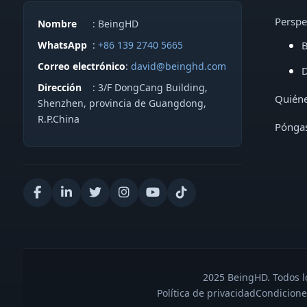
Perspe
Nombre
: BeingHD
WhatsApp
:
+86 139 2740 5665
B
Correo electrónico
:
david@beinghd.com
D
Dirección
: 3/F DongCang Building,
Quién
Shenzhen, provincia de Guangdong,
R.P.China
Póngas
2025 BeingHD. Todos lo
Política de privacidad
Condicione