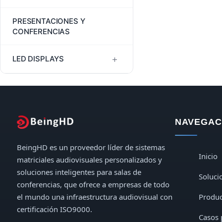
LED Video Wall Controllers
HDMI Extender Splitter
JEP2000 Extenders
PRESENTACIONES Y
Controladores de pared para
CONFERENCIAS
TV
Divisores HDMI
LHDT HDMI Extenders
+
LED DISPLAYS
HDMI Switchers
Extensores USB
Digital LED Posters & Kiosks
Indoor LED Displays
NAVEGACI
Outdoor LED Displays
BeingHD es un proveedor líder de sistemas
Inicio
matriciales audiovisuales personalizados y
soluciones inteligentes para salas de
Soluci
conferencias, que ofrece a empresas de todo
el mundo una infraestructura audiovisual con
Produc
certificación ISO9000.
Casos 