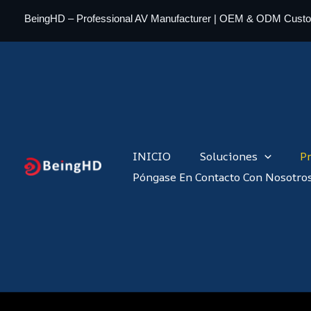
Ir
BeingHD – Professional AV Manufacturer | OEM & ODM Cust
al
contenido
INICIO
Soluciones
P
Póngase En Contacto Con Nosotro