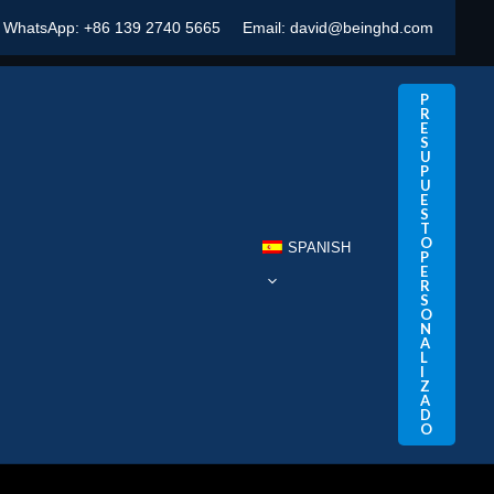
WhatsApp:
+86 139 2740 5665
Email:
david@beinghd.com
P
R
E
S
U
P
U
E
S
T
O
SPANISH
P
E
R
S
O
N
A
L
I
Z
A
D
O