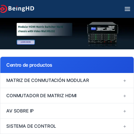
Ir
M
al
PR
contenido
Centro de productos
+
MATRIZ DE CONMUTACIÓN MODULAR
Serie FM
+
CONMUTADOR DE MATRIZ HDMI
Serie MINI
Conmutador de matriz HDMI 1080P60
+
AV SOBRE IP
Serie VM
Conmutador de matriz HDMI 4K30
H264/H265
+
SISTEMA DE CONTROL
Serie EM