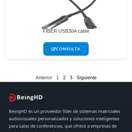
FIBER USB30A cable
CONSULTA
Anterior
1
2
3
Siguiente
BeingHD es un proveedor líder de sistemas matriciales
audiovisuales personalizados y soluciones inteligentes
para salas de conferencias, que ofrece a empresas de