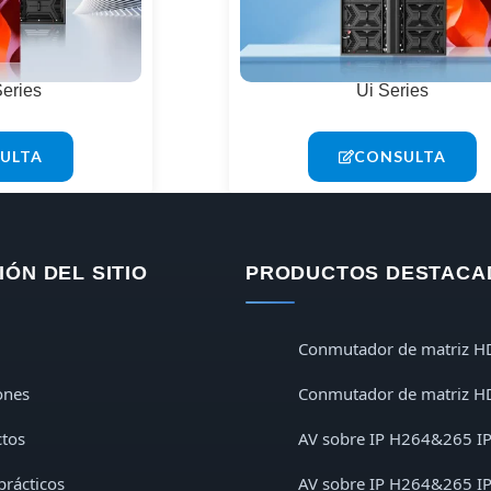
Series
Ui Series
ULTA
CONSULTA
ÓN DEL SITIO
PRODUCTOS DESTACA
Conmutador de matriz H
ones
Conmutador de matriz H
tos
AV sobre IP H264&265 I
prácticos
AV sobre IP H264&265 I