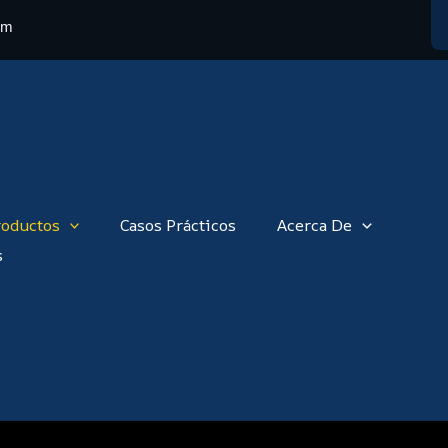
om
roductos
Casos Prácticos
Acerca De
s