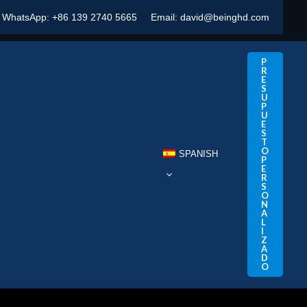
WhatsApp:
+86 139 2740 5665
Email:
david@beinghd.com
P
R
E
S
U
P
U
E
S
T
O
SPANISH
P
E
R
S
O
N
A
L
I
Z
A
D
O