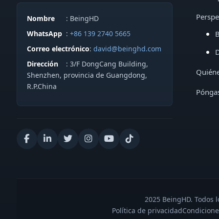
Perspe
Nombre
: BeingHD
WhatsApp
:
+86 139 2740 5665
B
Correo electrónico
:
david@beinghd.com
D
Dirección
: 3/F DongCang Building,
Quién
Shenzhen, provincia de Guangdong,
R.P.China
Póngas
2025 BeingHD. Todos lo
Política de privacidad
Condicione