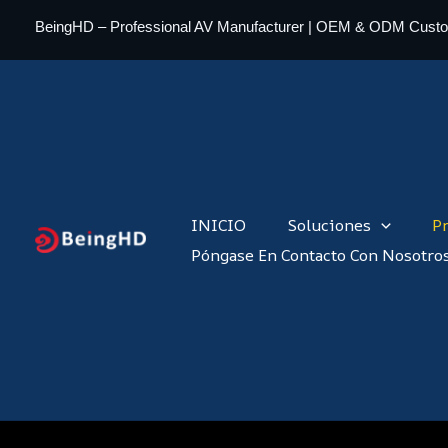
Ir
BeingHD – Professional AV Manufacturer | OEM & ODM Cust
al
contenido
INICIO
Soluciones
P
Póngase En Contacto Con Nosotro