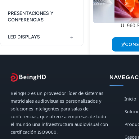
LED Video Wall Controllers
HDMI Extender Splitter
JEP2000 Extenders
PRESENTACIONES Y
Controladores de pared para
CONFERENCIAS
TV
Divisores HDMI
Ui 960 
LHDT HDMI Extenders
+
LED DISPLAYS
HDMI Switchers
Extensores USB
CONS
Digital LED Posters & Kiosks
Indoor LED Displays
NAVEGACI
Outdoor LED Displays
BeingHD es un proveedor líder de sistemas
Inicio
matriciales audiovisuales personalizados y
soluciones inteligentes para salas de
Soluci
conferencias, que ofrece a empresas de todo
el mundo una infraestructura audiovisual con
Produc
certificación ISO9000.
Casos 