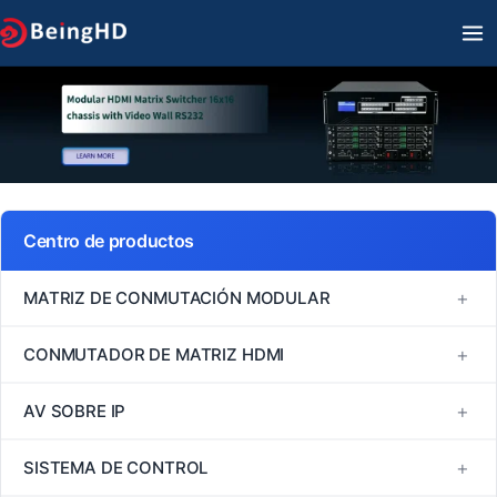
Ir
M
al
PR
contenido
Centro de productos
+
MATRIZ DE CONMUTACIÓN MODULAR
Serie FM
+
CONMUTADOR DE MATRIZ HDMI
Serie MINI
Conmutador de matriz HDMI 1080P60
+
AV SOBRE IP
Serie VM
Conmutador de matriz HDMI 4K30
H264/H265
+
SISTEMA DE CONTROL
Serie EM