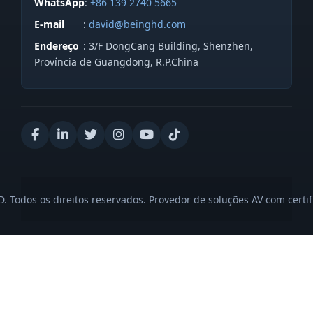
WhatsApp
:
+86 139 2740 5665
E-mail
:
david@beinghd.com
Endereço
: 3/F DongCang Building, Shenzhen,
Província de Guangdong, R.P.China
 Todos os direitos reservados. Provedor de soluções AV com certi