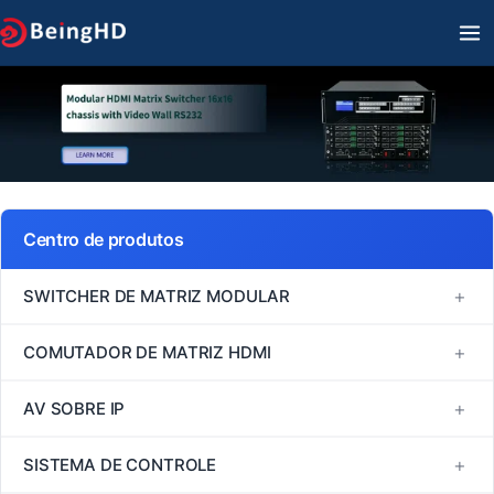
Ir
M
para
PR
o
conteúdo
Centro de produtos
+
SWITCHER DE MATRIZ MODULAR
Série FM
+
COMUTADOR DE MATRIZ HDMI
Série MINI
Comutador de matriz HDMI 1080P60
+
AV SOBRE IP
Série VM
Comutador de matriz HDMI 4K30
H264/H265
+
SISTEMA DE CONTROLE
Série EM