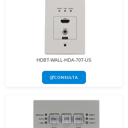
HDBT-WALL-HDA-70T-US
CONSULTA