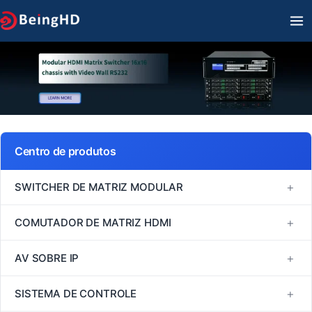
Ir
M
para
PR
o
conteúdo
Centro de produtos
+
SWITCHER DE MATRIZ MODULAR
Série FM
+
COMUTADOR DE MATRIZ HDMI
Série MINI
Comutador de matriz HDMI 1080P60
+
AV SOBRE IP
Série VM
Comutador de matriz HDMI 4K30
H264/H265
+
SISTEMA DE CONTROLE
Série EM