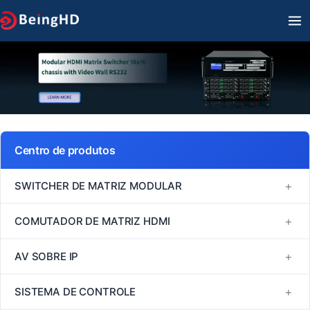
Ir
M
para
PR
o
conteúdo
Centro de produtos
+
SWITCHER DE MATRIZ MODULAR
Série FM
+
COMUTADOR DE MATRIZ HDMI
Série MINI
Comutador de matriz HDMI 1080P60
+
AV SOBRE IP
Série VM
Comutador de matriz HDMI 4K30
H264/H265
+
SISTEMA DE CONTROLE
Série EM