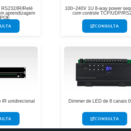
a RS232/IR/Relé
100~240V 1U 8-way power seq
om aprendizagem
com controle TCP/UDP/RS
e POE
ULTA
CONSULTA
 IR unidirecional
Dimmer de LED de 8 canais 
ULTA
CONSULTA