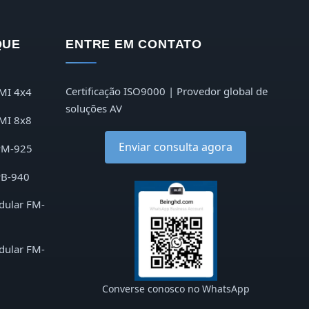
QUE
ENTRE EM CONTATO
Certificação ISO9000 | Provedor global de
MI 4x4
soluções AV
MI 8x8
Enviar consulta agora
PM-925
PB-940
dular FM-
dular FM-
Converse conosco no WhatsApp