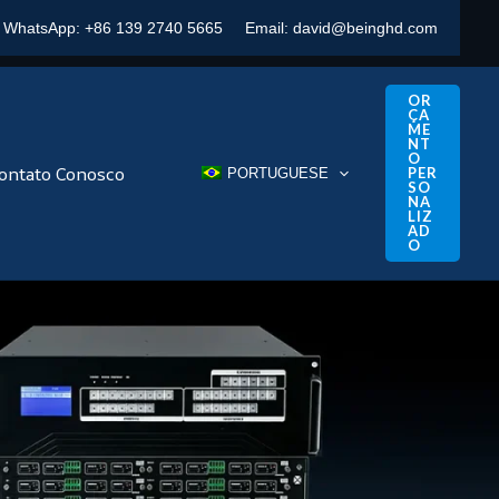
WhatsApp:
+86 139 2740 5665
Email:
david@beinghd.com
OR
ÇA
ME
NT
O
ontato Conosco
PER
PORTUGUESE
SO
NA
LIZ
AD
O