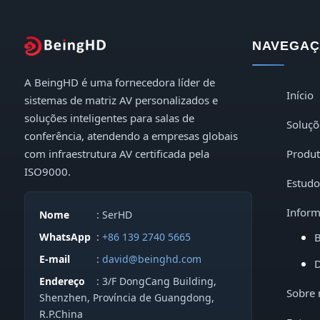
Indoor LED Displays
NAVEGAÇ
Outdoor LED Displays
A BeingHD é uma fornecedora líder de
Início
sistemas de matriz AV personalizados e
soluções inteligentes para salas de
Soluçõ
conferência, atendendo a empresas globais
com infraestrutura AV certificada pela
Produ
ISO9000.
Estudo
Inform
Nome
: SerHD
WhatsApp
:
+86 139 2740 5665
B
E-mail
:
david@beinghd.com
D
Endereço
: 3/F DongCang Building,
Sobre 
Shenzhen, Província de Guangdong,
R.P.China