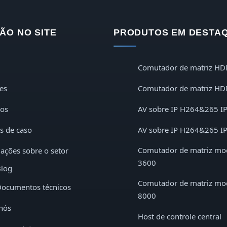
ÃO NO SITE
PRODUTOS EM DESTA
Comutador de matriz HD
es
Comutador de matriz HD
tos
AV sobre IP H264&265 I
s de caso
AV sobre IP H264&265 I
Comutador de matriz mo
ações sobre o setor
3600
log
Comutador de matriz mo
ocumentos técnicos
8000
nós
Host de controle central