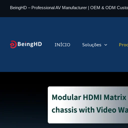
Ir
BeingHD – Professional AV Manufacturer | OEM & ODM Cust
para
o
conteúdo
INÍCIO
Soluções
Pro