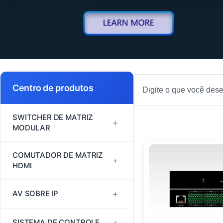
Pesquisa
Centro de produtos
SWITCHER DE MATRIZ
+
MODULAR
Série FM
COMUTADOR DE MATRIZ
+
HDMI
Série MINI
Comutador de matriz HDMI
+
AV SOBRE IP
Série VM
1080P60
H264/H265
+
SISTEMA DE CONTROLE