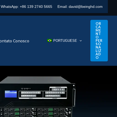
WhatsApp:
+86 139 2740 5665
Email:
david@beinghd.com
OR
ÇA
ME
NT
O
ontato Conosco
PER
PORTUGUESE
SO
NA
LIZ
AD
O