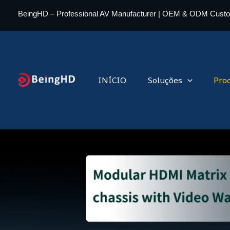
Ir
BeingHD – Professional AV Manufacturer | OEM & ODM Cust
para
o
conteúdo
INÍCIO
Soluções
Pro