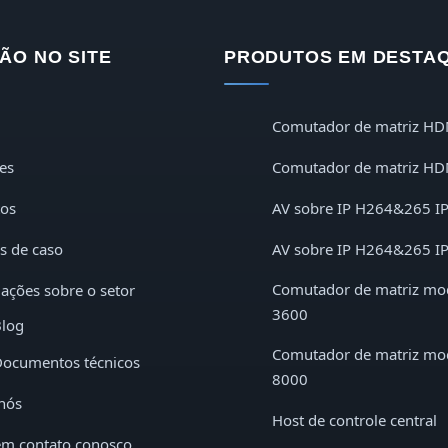
ÃO NO SITE
PRODUTOS EM DESTA
Comutador de matriz HD
es
Comutador de matriz HD
tos
AV sobre IP H264&265 I
s de caso
AV sobre IP H264&265 I
Comutador de matriz mo
ações sobre o setor
3600
log
Comutador de matriz mo
ocumentos técnicos
8000
nós
Host de controle central
em contato conosco