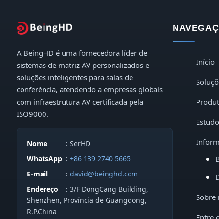
Indoor LED Displays
NAVEGAÇ
Outdoor LED Displays
A BeingHD é uma fornecedora líder de
Início
sistemas de matriz AV personalizados e
soluções inteligentes para salas de
Soluçõ
conferência, atendendo a empresas globais
com infraestrutura AV certificada pela
Produ
ISO9000.
Estudo
Inform
Nome
: SerHD
WhatsApp
:
+86 139 2740 5665
B
E-mail
:
david@beinghd.com
D
Endereço
: 3/F DongCang Building,
Sobre 
Shenzhen, Província de Guangdong,
R.P.China
Entre 