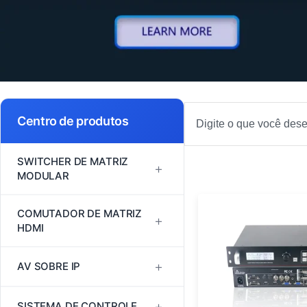
Pesquisa
Centro de produtos
SWITCHER DE MATRIZ
+
MODULAR
Série FM
COMUTADOR DE MATRIZ
+
HDMI
Série MINI
Comutador de matriz HDMI
+
AV SOBRE IP
Série VM
1080P60
H264/H265
+
SISTEMA DE CONTROLE