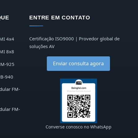
QUE
ENTRE EM CONTATO
Certificação ISO9000 | Provedor global de
MI 4x4
soluções AV
MI 8x8
Enviar consulta agora
PM-925
PB-940
dular FM-
dular FM-
Converse conosco no WhatsApp